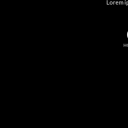
Lorem ip
H