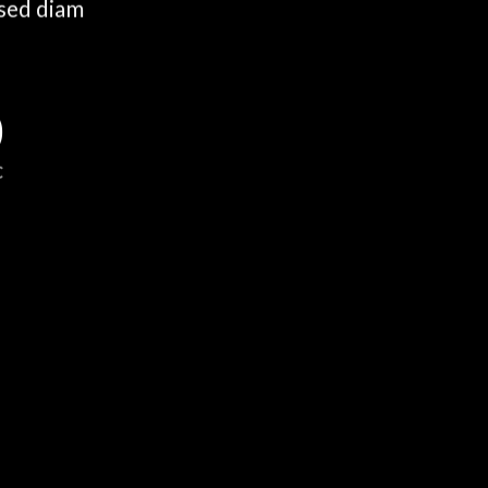
 sed diam
0
C